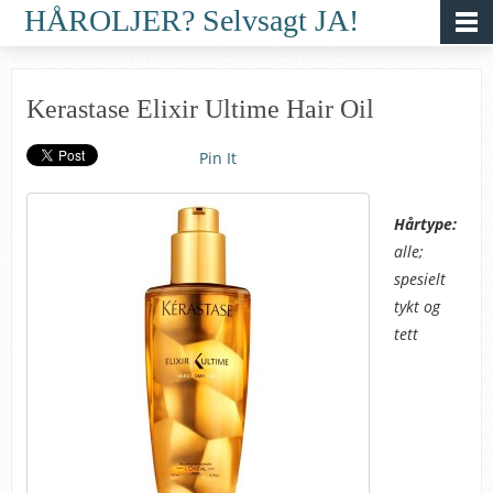
HÅROLJER? Selvsagt JA!
Kerastase Elixir Ultime Hair Oil
Pin It
Hårtype:
alle;
spesielt
tykt og
tett